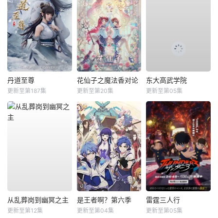
丹道至尊
花仙子之魔法香对论
东大高武学院
更新至第187集
更新至第20集
更新至第05集
从乱葬岗到幽冥之主
是王者啊？第六季
雷霆三人行
更新至第12集
更新至第04集
更新至第05集