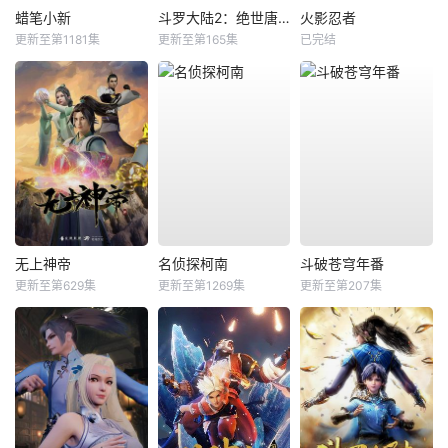
蜡笔小新
斗罗大陆2：绝世唐门
火影忍者
更新至第1181集
更新至第165集
已完结
无上神帝
名侦探柯南
斗破苍穹年番
更新至第629集
更新至第1269集
更新至第207集