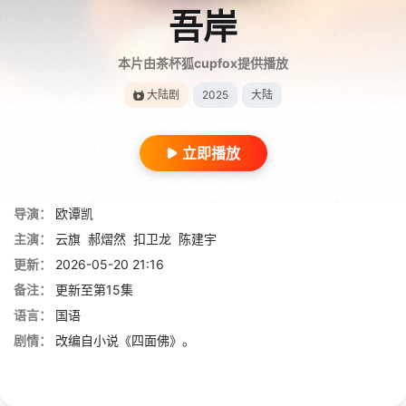
吾岸
本片由茶杯狐cupfox提供播放
大陆剧
2025
大陆
立即播放
导演：
欧谭凯
主演：
云旗
郝熠然
扣卫龙
陈建宇
更新：
2026-05-20 21:16
备注：
更新至第15集
语言：
国语
剧情：
改编自小说《四面佛》。