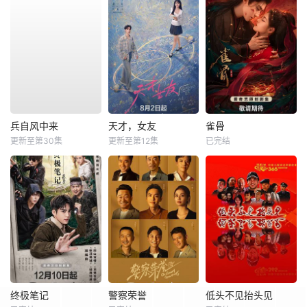
兵自风中来
天才，女友
雀骨
更新至第30集
更新至第12集
已完结
终极笔记
警察荣誉
低头不见抬头见