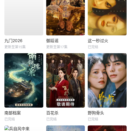
九门2026
御廷谣
这一秒过火
更新至第15集
更新至第17集
已完结
南部档案
百花杀
野狗骨头
已完结
已完结
已完结