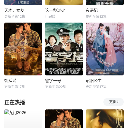
天才，女友
这一秒过火
夜语记
更新至第12集
已完结
更新至第12集
御廷谣
警字一号
昭阳公主
更新至第17集
更新至第22集
更新至第17集
正在热播
更多