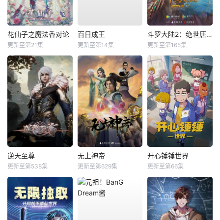
花仙子之魔法香对论
百日成王
斗罗大陆2：绝世唐门
更新至第21集
更新至第14集
更新至第165集
逆天至尊
无上神帝
开心锤锤世界
更新至第538集
更新至第629集
更新至第66集