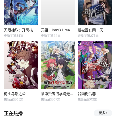
无限抽取：开局核平修仙世界动态漫
元祖！BanG Dream酱
我被困在同一天一千年动态漫
更新至第84集
更新至第44集
更新至第275集
梅比乌斯之尘
落第贤者的学院无双第二回转生，S等级作弊魔术师冒险记
谷雨街后巷
更新至第05集
更新至第07集
更新至第02集
正在热播
更多