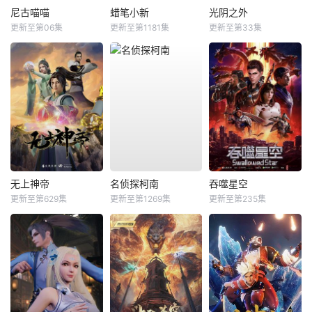
尼古喵喵
蜡笔小新
光阴之外
更新至第06集
更新至第1181集
更新至第33集
无上神帝
名侦探柯南
吞噬星空
更新至第629集
更新至第1269集
更新至第235集