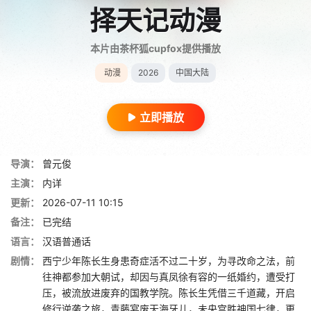
择天记动漫
本片由茶杯狐cupfox提供播放
动漫
2026
中国大陆
立即播放
导演：
曾元俊
主演：
内详
更新：
2026-07-11 10:15
备注：
已完结
语言：
汉语普通话
剧情：
西宁少年陈长生身患奇症活不过二十岁，为寻改命之法，前
往神都参加大朝试，却因与真凤徐有容的一纸婚约，遭受打
压，被流放进废弃的国教学院。陈长生凭借三千道藏，开启
修行逆袭之旅，青藤宴废天海牙儿，未央宫胜神国七律，更